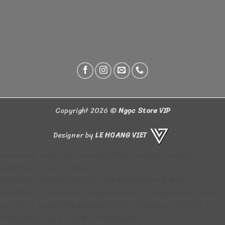
Copyright 2026 ©
Ngọc Store VIP
Designer by
LE HOANG VIET
document.addEventListener("DOMContentLoaded",
function () { const popup =
document.querySelector(".popup-wrapper"); const
closeBtn = document.querySelector(".popup-close"); const
overlay = document.querySelector(".popup-overlay"); //
Hiện popup sau 1.2 giây setTimeout(() => {