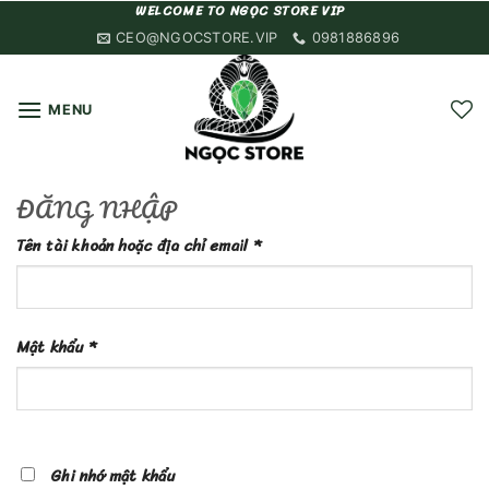
Skip
WELCOME TO NGỌC STORE VIP
to
CEO@NGOCSTORE.VIP
0981886896
content
MENU
ĐĂNG NHẬP
Bắt
Tên tài khoản hoặc địa chỉ email
*
buộc
Bắt
Mật khẩu
*
buộc
Ghi nhớ mật khẩu