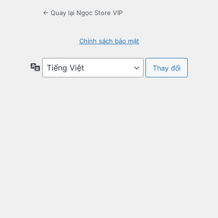
← Quay lại Ngọc Store VIP
Chính sách bảo mật
Ngôn
ngữ